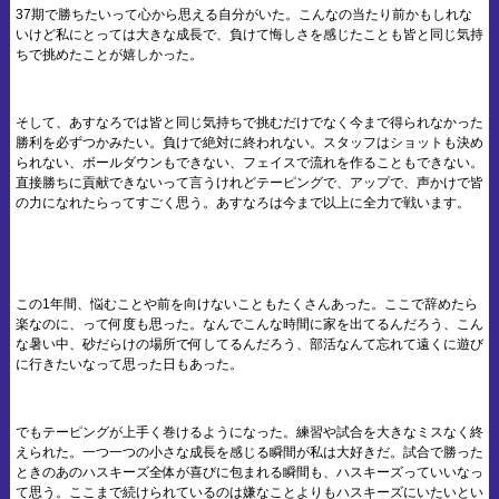
37期で勝ちたいって心から思える自分がいた。こんなの当たり前かもしれな
いけど私にとっては大きな成長で、負けて悔しさを感じたことも皆と同じ気持
ちで挑めたことが嬉しかった。
そして、あすなろでは皆と同じ気持ちで挑むだけでなく今まで得られなかった
勝利を必ずつかみたい。負けで絶対に終われない。スタッフはショットも決め
られない、ボールダウンもできない、フェイスで流れを作ることもできない。
直接勝ちに貢献できないって言うけれどテーピングで、アップで、声かけで皆
の力になれたらってすごく思う。あすなろは今まで以上に全力で戦います。
この1年間、悩むことや前を向けないこともたくさんあった。ここで辞めたら
楽なのに、って何度も思った。なんでこんな時間に家を出てるんだろう、こん
な暑い中、砂だらけの場所で何してるんだろう、部活なんて忘れて遠くに遊び
に行きたいなって思った日もあった。
でもテーピングが上手く巻けるようになった。練習や試合を大きなミスなく終
えられた。一つ一つの小さな成長を感じる瞬間が私は大好きだ。試合で勝った
ときのあのハスキーズ全体が喜びに包まれる瞬間も、ハスキーズっていいなっ
て思う。ここまで続けられているのは嫌なことよりもハスキーズにいたいとい