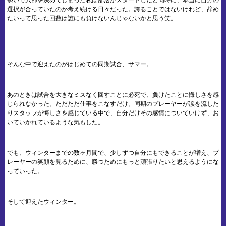
勢いで入部を決めてしまった私は部活がスタートしたと同時に、本当に自分の
選択が合っていたのか考え続ける日々だった。誇ることではないけれど、辞め
たいって思った回数は誰にも負けないんじゃないかと思う笑。
そんな中で迎えたのがはじめての同期試合、サマー。
あのときは試合を大きなミスなく回すことに必死で、負けたことに悔しさを感
じられなかった。ただただ仕事をこなすだけ。同期のプレーヤーが涙を流した
りスタッフが悔しさを感じている中で、自分だけその感情についていけず、お
いていかれているような気もした。
でも、ウィンターまでの数ヶ月間で、少しずつ自分にもできることが増え、プ
レーヤーの笑顔を見るために、勝つためにもっと頑張りたいと思えるようにな
っていった。
そして迎えたウィンター。