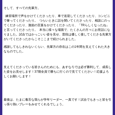
そして、すべての先輩方。
練習場所で声をかけてくださったり、車で送迎してくださったり、コンビニ
で奢ってくださったり。 つらいときに話を聞いてくださったり、相談にのっ
てくださったり、激励の言葉をかけてくださったり、「TRらしくなったね」
と言ってくださったり。 本当に様々な場面で、たくさんの方々にお世話にな
りました。試合ではかっこいい姿を見せ、普段は優しく接してくださる先輩方
がいてくださったからこそここまで続けられました。
感謝してもしきれないくらい、先輩方の存在はこの1年間を支えてくれた大き
なものでした。
支えてくださっている皆さんのためにも、あすなろでは必ず勝利して、成長し
た姿をお見せします！37期全員で勝ちに行くので見ててください！応援よろ
しくお願いします！
最後は、たまに毒舌な我らが学年リーダー、一真です！試合でもきっと皆を引
っ張り熱いプレーをみせてくれるでしょう。