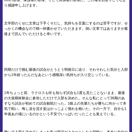
り感謝申し上げます。
文学部のくせに文章は下手くそだし、気持ちを言葉にするのは苦手ですが、せ
っかくの機会なので精一杯書かせていただきます。拙い文章ではありますが最
後まで読んでいただけると幸いです。
同期だけで挑む最後の試合がとうとう明後日に迫り、そわそわした気分と入部
から1年経ったんだなあという感慨深い気持ちが入り交じっている。
1年ちょっと前、ラクロスも何も知らず試合も1度も見たことないまま、最後
の大規模体験会に参加しただけで入部を決めた。そんな私にとって36期のあ
すなろ試合が初めての試合観戦だった。1個上の先輩たちが勝ちに向かって本
気で戦い、悔し涙を流す姿はかっこよく憧れを抱いた。その一方で、自分も1
年後あの場にいるのかという不安でいっぱいだったことも覚えている。