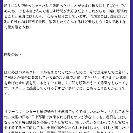
勝手に1人で帰っちゃったりご飯断ったり、わがままに振り回してばかりでご
めんね、でも本当は3人で過ごす時間が大好きだよ！これからも一緒に頑張れ
ることが素直に嬉しいし、心から頼りにしています。同期試合は3回目だけど
3人で回すのは最初で最後。緊張もたくさんするけど楽しもう！3人であすな
ろ絶対勝とうね！
同期の皆へ
はじめはパスもクレードルもままならなかったのに、今では先輩たちに交じっ
てA練とか試合に参加してたりBの六大戦で活躍してたりと、すさまじい成長
を遂げた皆の姿を見てるとすごく嬉しくて私も頑張ろうって勇気をもらってま
す。スタッフに感謝してくれる子すごい多いけど、こちらこそありがとうで
す。
サマーもウィンターも練習試合も全然勝てなくて悔しい思いたくさんしてきた
ね。大雨の日も1日中部活で拘束される日もオフが少なくても、愚痴をこぼし
ながらでも毎日練習を頑張ってきた皆なら、悔しい思いを味わってきた皆なら
必ず勝てるって信じてる。全員が試合に出られるわけじゃないけれど勝ちたい