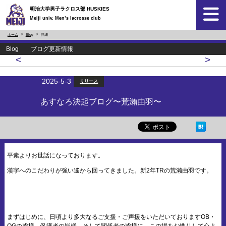
明治大学男子ラクロス部 HUSKIES
Meiji univ. Men’s lacrosse club
ホーム
Blog
詳細
Blog ブログ更新情報
<
>
2025-5-3
リリース
あすなろ決起ブログ〜荒瀨由羽〜
平素よりお世話になっております。
漢字へのこだわりが強い遙から回ってきました。新2年TRの荒瀨由羽です。
まずはじめに、日頃より多大なるご支援・ご声援をいただいておりますOB・
OGの皆様、保護者の皆様、そして関係者の皆様に、この場をお借りして心よ