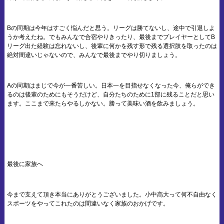
Bの同期は今年はすごく悩んだと思う。リーグは勝てないし、途中で引退しよ
うか考えたね。でもみんなで合宿やりきったり、最後までプレイヤーとしてB
リーグ出た経験は忘れないし、後輩に何かを残す形で残る選択肢を取ったのは
絶対間違いじゃないので、みんなで最後までやり切りましょう。
Aの同期はまじで今が一番苦しい。日本一を目指せなくなった今、俺らができ
るのは後輩のためにもそうだけど、自分たちのために1部に残ることだと思い
ます。ここまで来たらやるしかない。勝って美味い酒を飲みましょう。
最後に家族へ
今まで支えて頂き本当にありがとうございました。小中高大って何不自由なく
スポーツをやってこれたのは間違いなく家族のおかげです。