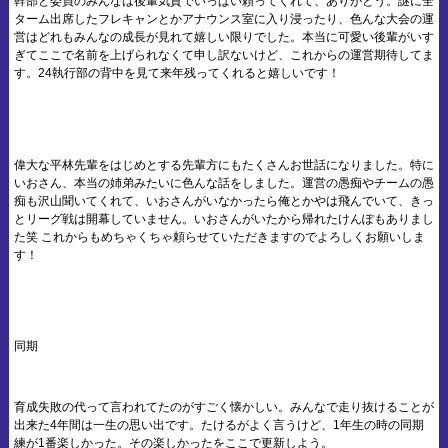
幹部と委員のみんなは後輩気質でいっぱい頼ってくれて、ありがとう。謎に全
ターム出席したフレキャンとかアナウンス室に入り浸ったり、色んな大会の運
営はどれもみんなの成長が見れて嬉しい限りでした。本当に可愛い後輩がいす
ぎてここで名前を上げられなくて申し訳ないけど、これからの運営期待してま
す。24執行部の背中を見て来年残ってくれると嬉しいです！
偉大な平林先輩をはじめとする先輩方にもたくさんお世話になりました。特に
いおさん、本当の姉弟みたいに色んな話をしました。運営の愚痴やチームの愚
痴も沢山聞いてくれて、いおさんがいなかったら俺とかやは飛んでいて、きっ
とリーグ戦は開幕していません。いおさんがいたから帰れたけんぽもありまし
た笑 これからもめちゃくちゃ頼らせていただきますのでよろしくお願いしま
す！
同期
育成失敗の代って言われてたのがすごく懐かしい。みんなで走り抜けることが
出来た4年間は一生の思い出です。たけるがよく言うけど、1年生の時の同期
練が1番楽しかった。その楽しかったをここで更新しよう。