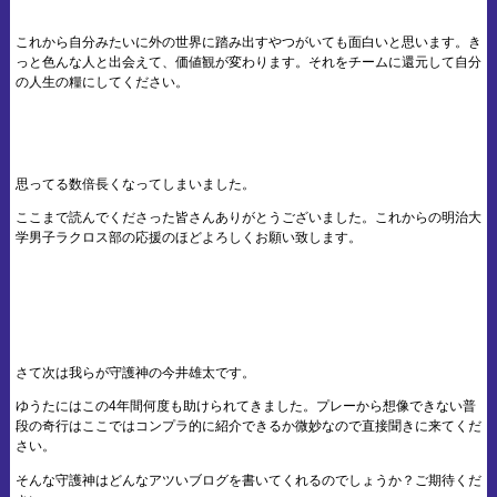
これから自分みたいに外の世界に踏み出すやつがいても面白いと思います。き
っと色んな人と出会えて、価値観が変わります。それをチームに還元して自分
の人生の糧にしてください。
思ってる数倍長くなってしまいました。
ここまで読んでくださった皆さんありがとうございました。これからの明治大
学男子ラクロス部の応援のほどよろしくお願い致します。
さて次は我らが守護神の今井雄太です。
ゆうたにはこの4年間何度も助けられてきました。プレーから想像できない普
段の奇行はここではコンプラ的に紹介できるか微妙なので直接聞きに来てくだ
さい。
そんな守護神はどんなアツいブログを書いてくれるのでしょうか？ご期待くだ