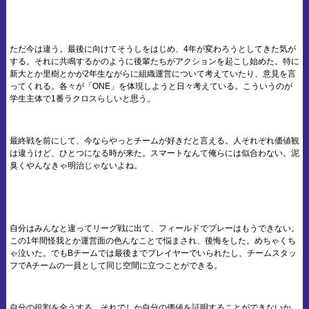
ただ今は違う。最後に向けてそうしをはじめ、4年が変わろうとしてきた気が
する。それに共鳴するかのように後輩たちがアクションを起こし始めた。特に
新大とか里樹とかが2年生ながらに組織運営について考えていたり、意見を言
ってくれる。各々が「ONE」を体現しようと日々考えている。こういうのが
学生主体で1番ラクロスらしいと思う。
最終戦を前にして、今ならやっとチームが好きだと言える。人それぞれ価値観
は違うけど、ひとつになる時が来た。スマートなんて俺らには似合わない。泥
臭くやんなきゃ明治じゃないよね。
自分はみんなと違ってリーグ戦に出て、フィールドでプレーはもうできない。
この1年間怪我とか運営面の色んなことで悩まされ、後悔をした。めちゃくち
ゃ泣いた。でもBチームでは最後までプレイヤーでいられたし、チームスタッ
フでAチームの一員として同じ空間に立つことができる。
自分の役割を全うする。それでしか自分の価値を証明することができないか