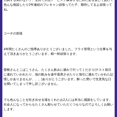
日調する気のない子、生田で沢山テーピング練習するために足を貸してあげて
色んな相談したり2年連続のフレキャン頑張ってた子、期待してるよ頑張って
ね。
コーチの皆様
4年間たくさんのご指導ありがとうございました。フライ管理という仕事を与
えて頂きありがとうございます。精一杯頑張ります。
曽根さんとこばこうさん、たくさん飲みに連れて行ってくださり(テスト前日
に連れていかれたり、他の飲みを途中退席させたりと強引に連れていかれた記
憶しかありませんが、、。)ありがとうございます。酔った勢いで生意気な口
を聞いてしまって申し訳ございません。
でも色んなことを吐き出せる場をくれたお2人には本当に感謝をしています。
社会人になってからもたくさん頼らせていただくつもりなのでよろしくお願い
します。