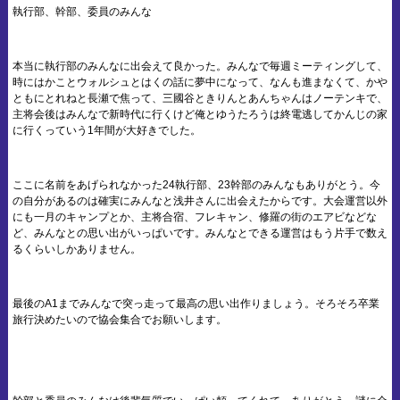
執行部、幹部、委員のみんな
本当に執行部のみんなに出会えて良かった。みんなで毎週ミーティングして、
時にはかことウォルシュとはくの話に夢中になって、なんも進まなくて、かや
ともにとれねと長瀬で焦って、三國谷ときりんとあんちゃんはノーテンキで、
主将会後はみんなで新時代に行くけど俺とゆうたろうは終電逃してかんじの家
に行くっていう1年間が大好きでした。
ここに名前をあげられなかった24執行部、23幹部のみんなもありがとう。今
の自分があるのは確実にみんなと浅井さんに出会えたからです。大会運営以外
にも一月のキャンプとか、主将合宿、フレキャン、修羅の街のエアビなどな
ど、みんなとの思い出がいっぱいです。みんなとできる運営はもう片手で数え
るくらいしかありません。
最後のA1までみんなで突っ走って最高の思い出作りましょう。そろそろ卒業
旅行決めたいので協会集合でお願いします。