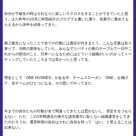
自分が下級生の時はそれなりに楽しいラクロスをすることができていたと思
う。また昨年の10月に幹部紹介のブログでも書いた通り、先輩方に褒めても
らえるから渉外を頑張ってきた。
最上級生になったことで全ての行動には責任が付きまとう。こんな言葉は在り
来りで、当然の覚悟をしていた。みんなでリバティの奥のテーブルで一日中こ
れからの部活のこと、日本一になるためにはどういう組織がいいのかってミー
ティングしていたところまでは良かったと思ってる。
理念として「ONE HUSKIES」がある中、チームスローガン「ONE」を掲げ
て、全チームがひとつになる。その思いでやってきた。
今までの自分たちの行動が全て間違ってきたとは思わないし、否定するつもり
もない。ただ、この1年間過去の偉大な諸先輩方に恥じない組織運営をしてき
たのだろうか。運営幹部の自分はそれに自信を持って「はい」と答えることは
出来ない。