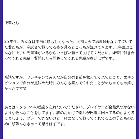
後輩たち
2,3年生、みんなは本当に頼もしくなった。同期大会で結果残せなくて泣いて
た君たちが、今試合で戦ってる姿を見るとこっちが泣けてきます。1年生はこ
んなに上手い先輩達がいるからいっぱい頼ってあげてください。練習に付き合
ってくれる先輩、質問したら即答えてくれる先輩が多いはずです。
余談ですが、フレキャンでみんなが自分の名前を覚えてくれてたこと、エキシ
ビションで自分が点決めた時にみんなも喜んでくれたことがめちゃくちゃ嬉し
かったです笑
あとはスタッフへの感謝を忘れないでください。プレイヤーが全然気づかない
ような色んなことをしてます。誰のおかげで部活が円滑に回ってるのかよく考
えましょう。プレーできないけど一緒になって戦ってくれてるこの子たちのた
めに頑張んなきゃって思うはずです。