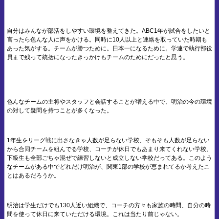
自分はみんなが部活をしやすい環境を整えてきた。ABC1年が試合をしたいと
言ったら色んな人に声をかける。同時に10人以上と連絡を取っていた時期も
あった気がする。チームが勝つために。日本一になるために。学連で執行部役
員まで残って統括になったきっかけもチームのためにだったと思う。
色んなチームの主将やスタッフと会話することが増える中で、明治の今の環境
の対して疑問を持つことが多くなった。
1年生をリーグ戦に出さなきゃ人数が足らない学校、そもそも人数が足らない
から合同チームを組んでる学校、コーチが休日でもあまり来てくれない学校、
下級生も全部ごちゃ混ぜで練習しないと成立しない学校だってある。このよう
なチームがある中でどれだけ明治が、関東1部の学校が恵まれてるか考えたこ
とはあるだろうか。
明治は学生だけでも130人近い組織で、コーチの方々も家族の時間、自分の時
間を使って休日に来ていただける環境。これは当たり前じゃない。