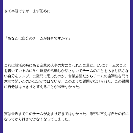
さて本題ですが、まず初めに
「あなたは自分のチームが好きですか？」
これは就活の時にある企業の人事の方に言われた言葉だ。ESにチームのこと
を書いているのに学生連盟の活動しか話さないでチームのことをあまり話さな
い自分をシンプルに疑問に思ったのか、営業志望だからチームの協調性を問う
意味で聞いたのかは定かではないが、このような質問が投げられた。この質問
に自分ははっきりと答えることが出来なかった。
実は最近までこのチームがあまり好きではなかった。厳密に言えば自分の代に
なってから好きではなくなってしまった。