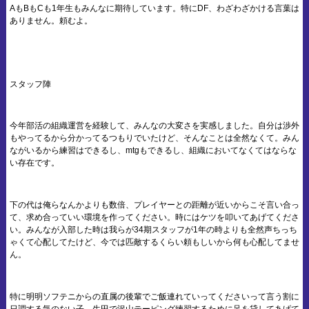
AもBもCも1年生もみんなに期待しています。特にDF、わざわざかける言葉は
ありません。頼むよ。
スタッフ陣
今年部活の組織運営を経験して、みんなの大変さを実感しました。自分は渉外
もやってるから分かってるつもりでいたけど、そんなことは全然なくて。みん
ながいるから練習はできるし、mtgもできるし、組織においてなくてはならな
い存在です。
下の代は俺らなんかよりも数倍、プレイヤーとの距離が近いからこそ言い合っ
て、求め合っていい環境を作ってください。時にはケツを叩いてあげてくださ
い。みんなが入部した時は我らが34期スタッフが1年の時よりも全然声ちっち
ゃくて心配してたけど、今では匹敵するくらい頼もしいから何も心配してませ
ん。
特に明明ソフテニからの直属の後輩でご飯連れていってくださいって言う割に