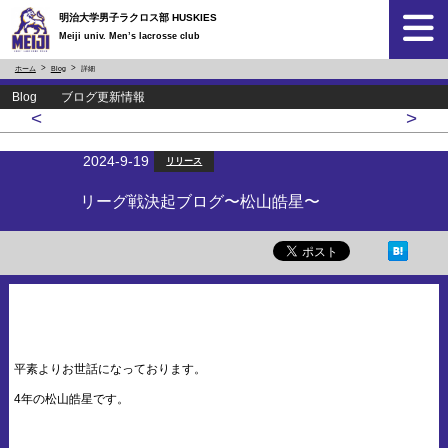
明治大学男子ラクロス部 HUSKIES
Meiji univ. Men’s lacrosse club
ホーム
Blog
詳細
Blog ブログ更新情報
<
>
2024-9-19
リリース
リーグ戦決起ブログ〜松山皓星〜
平素よりお世話になっております。
4年の松山皓星です。