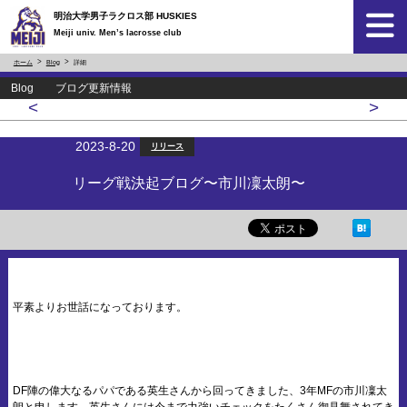
明治大学男子ラクロス部 HUSKIES
Meiji univ. Men’s lacrosse club
ホーム
Blog
詳細
Blog ブログ更新情報
<
>
2023-8-20
リリース
リーグ戦決起ブログ〜市川凜太朗〜
平素よりお世話になっております。
DF陣の偉大なるパパである英生さんから回ってきました、3年MFの市川凜太
朗と申します。英生さんには今まで力強いチェックをたくさん御見舞されてき