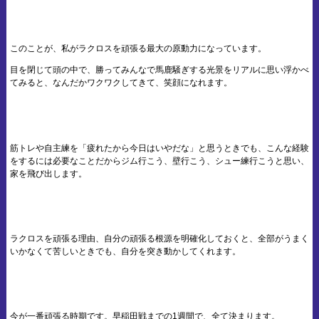
このことが、私がラクロスを頑張る最大の原動力になっています。
目を閉じて頭の中で、勝ってみんなで馬鹿騒ぎする光景をリアルに思い浮かべ
てみると、なんだかワクワクしてきて、笑顔になれます。
筋トレや自主練を「疲れたから今日はいやだな」と思うときでも、こんな経験
をするには必要なことだからジム行こう、壁行こう、シュー練行こうと思い、
家を飛び出します。
ラクロスを頑張る理由、自分の頑張る根源を明確化しておくと、全部がうまく
いかなくて苦しいときでも、自分を突き動かしてくれます。
今が一番頑張る時期です。早稲田戦までの1週間で、全て決まります。