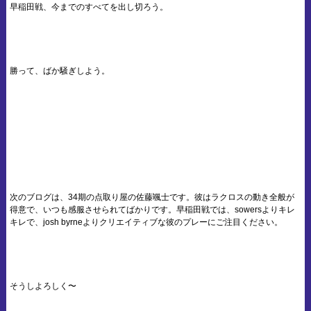
早稲田戦、今までのすべてを出し切ろう。
勝って、ばか騒ぎしよう。
次のブログは、34期の点取り屋の佐藤颯士です。彼はラクロスの動き全般が
得意で、いつも感服させられてばかりです。早稲田戦では、sowersよりキレ
キレで、josh byrneよりクリエイティブな彼のプレーにご注目ください。
そうしよろしく〜