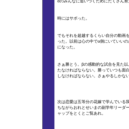
αのみんなに追いつくためにたくさん努
時にはサボった。
でもそれを超越するくらい自分の動画
った。以前は心の中でα側にいていいの
になった。
さぁ勝とう。βの感動的な試合を見た
たなければならない。勝っていつも面
しなければならない。さぁやるしかな
次は恋愛は五等分の花嫁で学んでいる
ちながらおれとせいまの副学年リーダ
ャップをとくとご覧あれ。