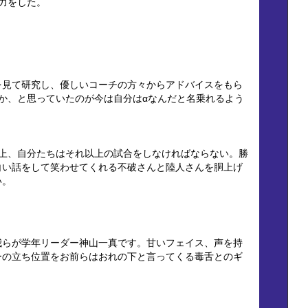
力をした。
を見て研究し、優しいコーチの方々からアドバイスをもら
か、と思っていたのが今は自分はαなんだと名乗れるよう
以上、自分たちはそれ以上の試合をしなければならない。勝
白い話をして笑わせてくれる不破さんと陸人さんを胴上げ
い。
我らが学年リーダー神山一真です。甘いフェイス、声を持
ーの立ち位置をお前らはおれの下と言ってくる毒舌とのギ