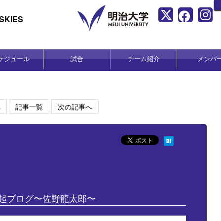
KIES
ケジュール
試合
チーム紹介
メンバ
へ
記事一覧
次の記事へ
起ブログ〜佐野龍太郎〜