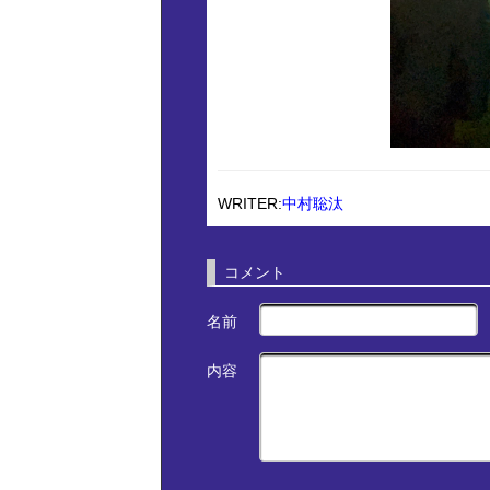
WRITER:
中村聡汰
コメント
名前
内容