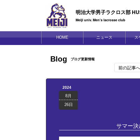
明治大学男子ラクロス部 HUS
Meiji univ. Men’s lacrosse club
HOME
ニュース
ス
Blog
ブログ更新情報
前の記事
2024
8月
26日
サマー決