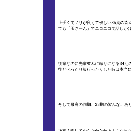
上手くてノリが良くて優しい35期の皆
でも「玉さーん」てニコニコで話しか
後輩なのに先輩並みに頼りになる34期
後だべったり飯行ったりした時は本当
そして最高の同期、33期の皆んな。あ
正直入部してからなかなか上手くなれ