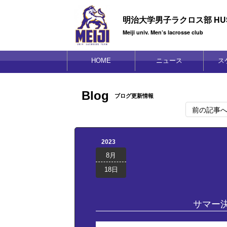
明治大学男子ラクロス部 HUS
Meiji univ. Men’s lacrosse club
HOME
ニュース
ス
Blog
ブログ更新情報
前の記事
2023
8月
18日
サマー