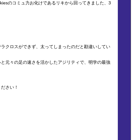
kiesのコミュ力お化けであるリキから回ってきました、3
でラクロスができず、太ってしまったのだと勘違いしてい
ルと元々の足の速さを活かしたアジリティで、明学の最強
。
ください！