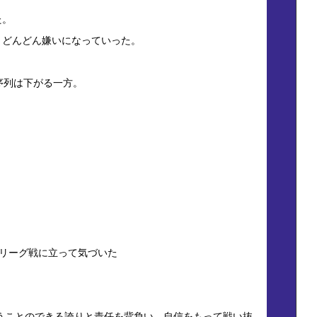
た。
、どんどん嫌いになっていった。
序列は下がる一方。
のリーグ戦に立って気づいた
して戦うことのできる誇りと責任を背負い、自信をもって戦い抜