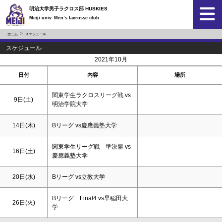
明治大学男子ラクロス部 HUSKIES
Meiji univ. Men’s lacrosse club
ホーム
スケジュール
スケジュール
<
>
2021年10月
日付
内容
場所
関東学生ラクロスリーグ戦 vs
9日(
土
)
明治学院大学
14日(木)
Bリーグ vs慶應義塾大学
関東学生リーグ戦 準決勝 vs
16日(
土
)
慶應義塾大学
20日(水)
Bリーグ vs立教大学
Bリーグ Final4 vs早稲田大
26日(火)
学