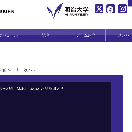
KIES
ケジュール
試合
チーム紹介
メンバ
« 前へ
1
次へ »
六A大戦 Match review vs早稲田大学