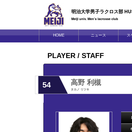
明治大学男子ラクロス部 HUS
Meiji univ. Men’s lacrosse club
HOME
ニュース
ス
PLAYER / STAFF
高野 利槻
54
タカノ リツキ