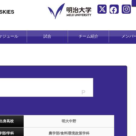
KIES
ケジュール
試合
チーム紹介
メンバ
P
出身高校
明大中野
学部/学科
農学部/食料環境政策学科