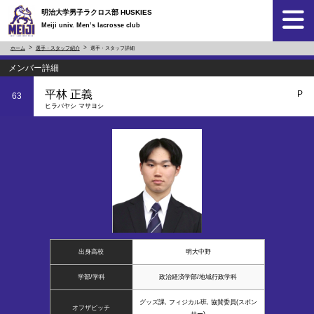
明治大学男子ラクロス部 HUSKIES
Meiji univ. Men’s lacrosse club
ホーム
選手・スタッフ紹介
選手・スタッフ詳細
メンバー詳細
平林 正義
P
63
ヒラバヤシ マサヨシ
出身高校
明大中野
学部/学科
政治経済学部/地域行政学科
グッズ課, フィジカル班, 協賛委員(スポン
オフザピッチ
サー)