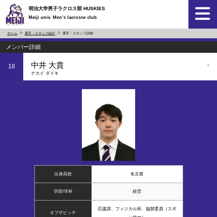
明治大学男子ラクロス部 HUSKIES
Meiji univ. Men’s lacrosse club
ホーム
選手・スタッフ紹介
選手・スタッフ詳細
メンバー詳細
中井 大貴
-
18
ナカイ ダイキ
出身高校
名古屋
学部/学科
経営
応援課、フィジカル班、協賛委員（スポ
オフザピッチ
ンサー）