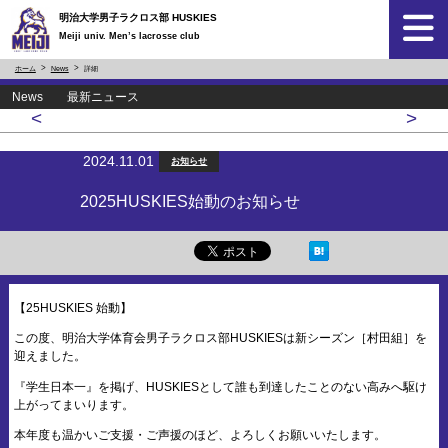
明治大学男子ラクロス部 HUSKIES
Meiji univ. Men’s lacrosse club
ホーム
News
詳細
News 最新ニュース
<
>
2024.11.01
お知らせ
2025HUSKIES始動のお知らせ
【25HUSKIES 始動】
この度、明治大学体育会男子ラクロス部HUSKIESは新シーズン［村田組］を
迎えました。
『学生日本一』を掲げ、HUSKIESとして誰も到達したことのない高みへ駆け
上がってまいります。
本年度も温かいご支援・ご声援のほど、よろしくお願いいたします。