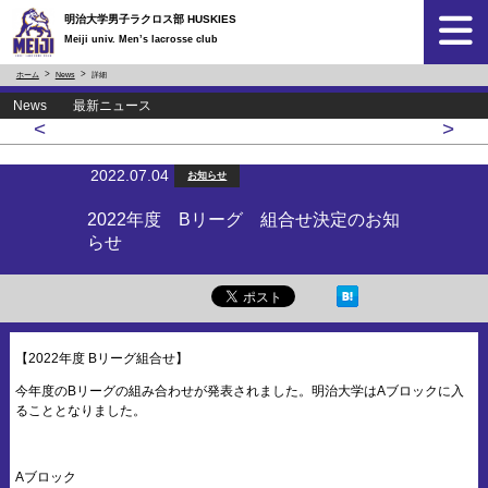
明治大学男子ラクロス部 HUSKIES
Meiji univ. Men’s lacrosse club
ホーム
News
詳細
News 最新ニュース
<
>
2022.07.04
お知らせ
2022年度 Bリーグ 組合せ決定のお知
らせ
【2022年度 Bリーグ組合せ】
今年度のBリーグの組み合わせが発表されました。明治大学はAブロックに入
ることとなりました。
Aブロック