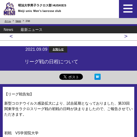
明治大学男子ラクロス部 HUSKIES
Meiji univ. Men’s lacrosse club
ホーム
News
詳細
News 最新ニュース
<
>
2021.09.09
お知らせ
リーグ戦の日程について
【リーグ戦告知】
新型コロナウイルス感染拡大により、試合延期となっておりました、第33回
関東学生ラクロスリーグ戦の初戦の日時が決まりましたので、ご報告させてい
ただきます。
初戦 VS学習院大学