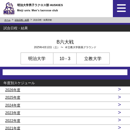
明治大学男子ラクロス部 HUSKIES
Meiji univ. Men’s lacrosse club
ホーム
試合日程・結果
試合日程・結果詳細
試合日程・結果
B六大戦
2025年4月12日（土） 〜 ＠立教大学新座グラウンド
明治大学
10 - 3
立教大学
年度別スケジュール
>
2026年度
>
2025年度
>
2024年度
>
2023年度
>
2022年度
>
2021年度