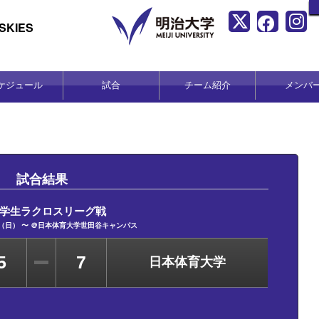
KIES
ケジュール
試合
チーム紹介
メンバ
試合結果
学生ラクロスリーグ戦
5日（日） 〜 ＠日本体育大学世田谷キャンパス
5
7
日本体育大学