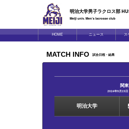
明治大学男子ラクロス部 HUS
Meiji univ. Men’s lacrosse club
HOME
ニュース
ス
MATCH INFO
試合日程・結果
関東
2024年9月1
明治大学