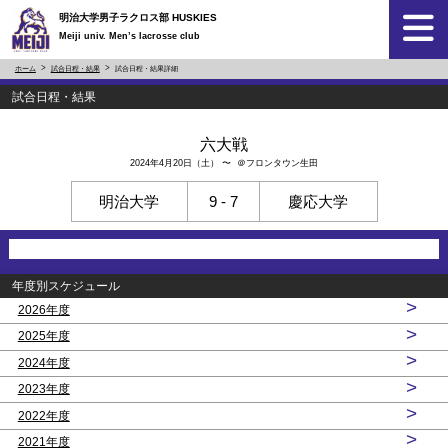
明治大学男子ラクロス部 HUSKIES
Meiji univ. Men’s lacrosse club
ホーム
試合日程・結果
試合日程・結果詳細
試合日程・結果
六大戦
2024年4月20日（土） 〜 ＠フロンタウン生田
明治大学
9 - 7
慶応大学
年度別スケジュール
>
2026年度
>
2025年度
>
2024年度
>
2023年度
>
2022年度
>
2021年度